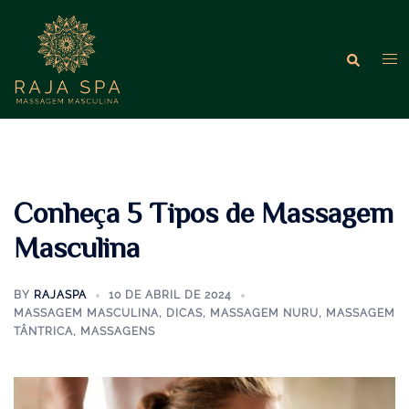
Pular
para
o
Tog
Search
conteúdo
me
Conheça 5 Tipos de Massagem
Masculina
BY
RAJASPA
10 DE ABRIL DE 2024
MASSAGEM MASCULINA
,
DICAS
,
MASSAGEM NURU
,
MASSAGEM
TÂNTRICA
,
MASSAGENS